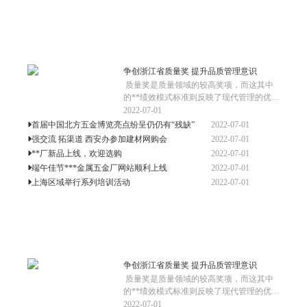
争创浙江省质量奖 提升品质管理意识
 质量奖是质量领域的较高奖项，而这其中
的**绩效模式标准则反映了现代管理的优秀
理念和方法，是许多成功企业的经验总结，
2022-07-01
是激励和引导企业追求**，成为***企业的
2022-07-01
首届中国北方五金博览亮点纷呈仍仍有“残缺”
有效途径。2010年**总厂将全面实施《*
2022-07-01
强交流 拓渠道 西安办参加建材网购会
2022-07-01
**厂新品上线，欢迎选购
2022-07-01
端午佳节***金属五金厂网站顺利上线
2022-07-01
上海区域举行系列培训活动
争创浙江省质量奖 提升品质管理意识
 质量奖是质量领域的较高奖项，而这其中
的**绩效模式标准则反映了现代管理的优秀
理念和方法，是许多成功企业的经验总结，
2022-07-01