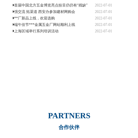
是激励和引导企业追求**，成为***企业的
2022-07-01
首届中国北方五金博览亮点纷呈仍仍有“残缺”
有效途径。2010年**总厂将全面实施《*
2022-07-01
强交流 拓渠道 西安办参加建材网购会
2022-07-01
**厂新品上线，欢迎选购
2022-07-01
端午佳节***金属五金厂网站顺利上线
2022-07-01
上海区域举行系列培训活动
PARTNERS
合作伙伴